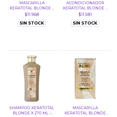
MASCARILLA
ACONDICIONADOR
KERATOTAL BLONDE X
KERATOTAL BLONDE X
250 ML - B...
270 ML...
$11.968
$11.581
SIN STOCK
SIN STOCK
SHAMPOO KERATOTAL
MASCARILLA
BLONDE X 270 ML -
KERATOTAL BLONDE