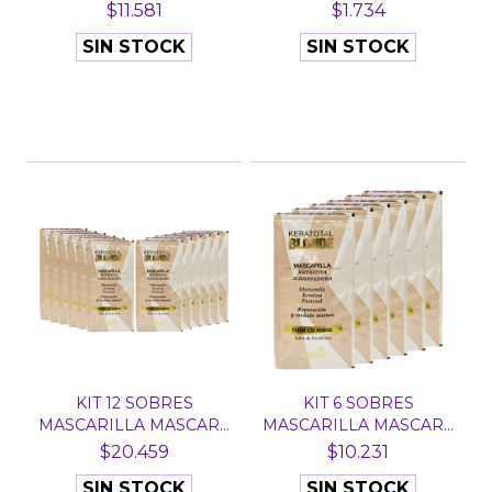
BELL...
SOBRE 20 GR...
$11.581
$1.734
SIN STOCK
SIN STOCK
KIT 12 SOBRES
KIT 6 SOBRES
MASCARILLA MASCARA
MASCARILLA MASCARA
KERATOT...
KERATOTA...
$20.459
$10.231
SIN STOCK
SIN STOCK