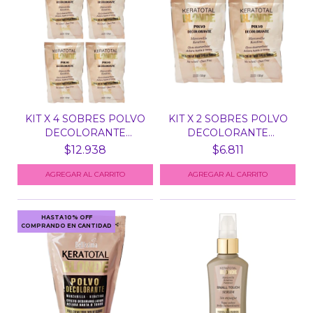
KIT X 4 SOBRES POLVO
KIT X 2 SOBRES POLVO
DECOLORANTE
DECOLORANTE
BLONDE...
BLONDE...
$12.938
$6.811
HASTA 10% OFF
COMPRANDO EN CANTIDAD