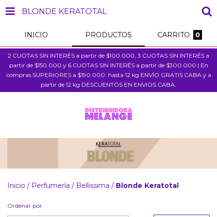
BLONDE KERATOTAL
INICIO
PRODUCTOS
CARRITO
0
2 CUOTAS SIN INTERÉS a partir de $100.000, 3 CUOTAS SIN INTERÉS a
partir de $150.000 y 6 CUOTAS SIN INTERÉS a partir de $300.000 | En
compras SUPERIORES a $190.000: hasta 12 kg ENVÍO GRATIS CABA y a
partir de 12 kg DESCUENTOS EN ENVIOS CABA.
Inicio
/
Perfumería
/
Bellissima
/
Blonde Keratotal
Ordenar por