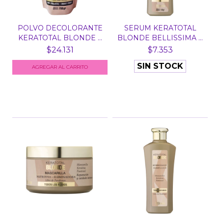
POLVO DECOLORANTE
SERUM KERATOTAL
KERATOTAL BLONDE X
BLONDE BELLISSIMA X
700...
60 G...
$24.131
$7.353
SIN STOCK