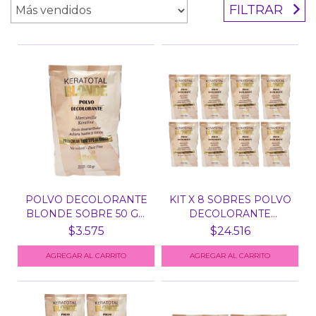
FILTRAR
POLVO DECOLORANTE
KIT X 8 SOBRES POLVO
BLONDE SOBRE 50 GR
DECOLORANTE
BEL...
BLONDE...
$3.575
$24.516