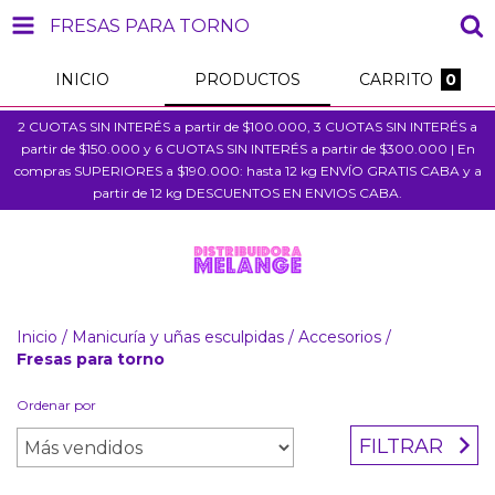
FRESAS PARA TORNO
INICIO
PRODUCTOS
CARRITO
0
2 CUOTAS SIN INTERÉS a partir de $100.000, 3 CUOTAS SIN INTERÉS a
partir de $150.000 y 6 CUOTAS SIN INTERÉS a partir de $300.000 | En
compras SUPERIORES a $190.000: hasta 12 kg ENVÍO GRATIS CABA y a
partir de 12 kg DESCUENTOS EN ENVIOS CABA.
Inicio
/
Manicuría y uñas esculpidas
/
Accesorios
/
Fresas para torno
Ordenar por
FILTRAR