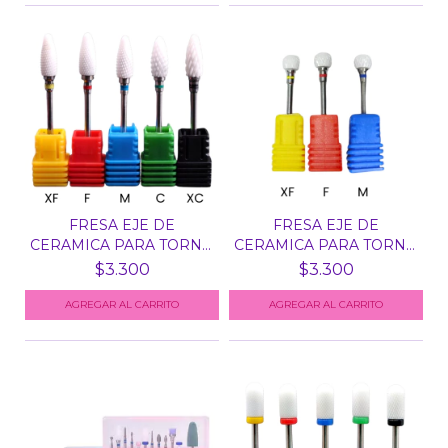
FRESA EJE DE
FRESA EJE DE
CERAMICA PARA TORNO
CERAMICA PARA TORNO
N° 1 -...
N° 3 -...
$3.300
$3.300
AGREGAR AL CARRITO
AGREGAR AL CARRITO