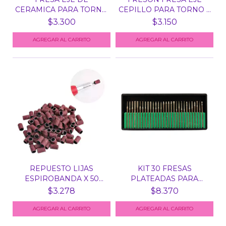
CERAMICA PARA TORNO
CEPILLO PARA TORNO X
N° 6 -...
UN...
$3.300
$3.150
AGREGAR AL CARRITO
REPUESTO LIJAS
KIT 30 FRESAS
ESPIROBANDA X 50
PLATEADAS PARA
UNID PAR...
TORNO MANIC...
$3.278
$8.370
AGREGAR AL CARRITO