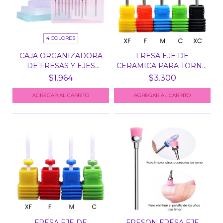
4 COLORES
CAJA ORGANIZADORA
FRESA EJE DE
DE FRESAS Y EJES
CERAMICA PARA TORNO
PARA...
N° 2 -...
$1.964
$3.300
AGREGAR AL CARRITO
AGREGAR AL CARRITO
FRESA EJE DE
FRESON FRESA EJE