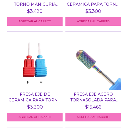
TORNO MANICURIA
CERAMICA PARA TORNO
RUSA U...
N° 5 -...
$3.420
$3.300
AGREGAR AL CARRITO
FRESA EJE DE
FRESA EJE ACERO
CERAMICA PARA TORNO
TORNASOLADA PARA
N° 9 -...
TORNO M...
$3.300
$15.466
AGREGAR AL CARRITO