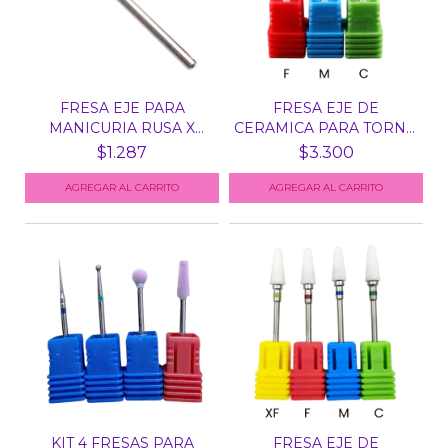
FRESA EJE PARA
FRESA EJE DE
MANICURIA RUSA X
CERAMICA PARA TORNO
UNID PAR...
N° 8 -...
$1.287
$3.300
AGREGAR AL CARRITO
AGREGAR AL CARRITO
KIT 4 FRESAS PARA
FRESA EJE DE