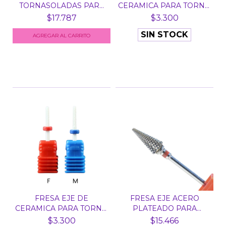
TORNASOLADAS PARA
CERAMICA PARA TORNO
TORNO MA...
N° 7 -...
$17.787
$3.300
SIN STOCK
FRESA EJE DE
FRESA EJE ACERO
CERAMICA PARA TORNO
PLATEADO PARA
N° 10 -...
TORNO - LA...
$3.300
$15.466