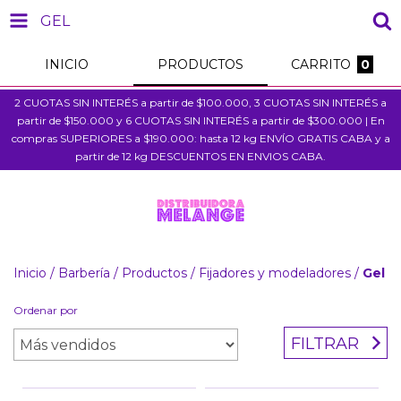
GEL
INICIO
PRODUCTOS
CARRITO
0
2 CUOTAS SIN INTERÉS a partir de $100.000, 3 CUOTAS SIN INTERÉS a
partir de $150.000 y 6 CUOTAS SIN INTERÉS a partir de $300.000 | En
compras SUPERIORES a $190.000: hasta 12 kg ENVÍO GRATIS CABA y a
partir de 12 kg DESCUENTOS EN ENVIOS CABA.
Inicio
/
Barbería
/
Productos
/
Fijadores y modeladores
/
Gel
Ordenar por
FILTRAR