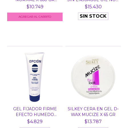
C/VAL...
O...
$10.749
$15.430
SIN STOCK
GEL FIJADOR FIRME
SILKEY CERA EN GEL D-
EFECTO HUMEDO
WAX MUCIZE X 65 GR
OPCION X...
$4.829
$13.787