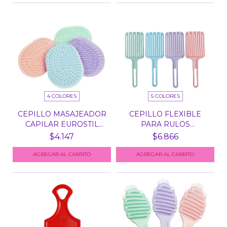
4 COLORES
5 COLORES
CEPILLO MASAJEADOR
CEPILLO FLEXIBLE
CAPILAR EUROSTIL
PARA RULOS
5012...
FINGERBRUSH...
$4.147
$6.866
AGREGAR AL CARRITO
AGREGAR AL CARRITO