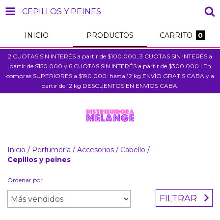
CEPILLOS Y PEINES
INICIO
PRODUCTOS
CARRITO
0
2 CUOTAS SIN INTERÉS a partir de $100.000, 3 CUOTAS SIN INTERÉS a
partir de $150.000 y 6 CUOTAS SIN INTERÉS a partir de $300.000 | En
compras SUPERIORES a $190.000: hasta 12 kg ENVÍO GRATIS CABA y a
partir de 12 kg DESCUENTOS EN ENVIOS CABA.
Inicio
/
Perfumería
/
Accesorios
/
Cabello
/
Cepillos y peines
Ordenar por
FILTRAR