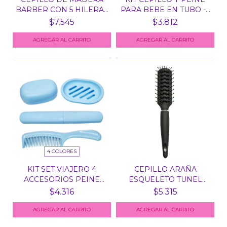
BARBER CON 5 HILERAS
PARA BEBE EN TUBO -...
D...
$7.545
$3.812
4 COLORES
KIT SET VIAJERO 4
CEPILLO ARAÑA
ACCESORIOS PEINE
ESQUELETO TUNEL
JABON...
NEGRO SOPH...
$4.316
$5.315
AGREGAR AL CARRITO