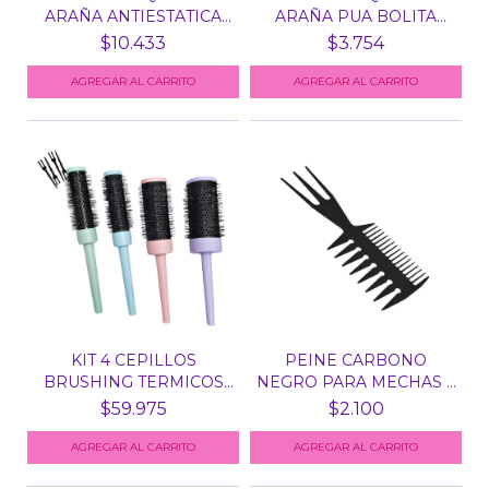
ARAÑA ANTIESTATICA
ARAÑA PUA BOLITA
ANT...
COLOR...
$10.433
$3.754
AGREGAR AL CARRITO
KIT 4 CEPILLOS
PEINE CARBONO
BRUSHING TERMICOS
NEGRO PARA MECHAS Y
COLOR P...
REFLEJ...
$59.975
$2.100
AGREGAR AL CARRITO