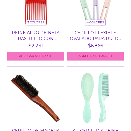
3 COLORES
4 COLORES
PEINE AFRO PEINETA
CEPILLO FLEXIBLE
RASTRILLO CON
OVALADO PARA RULOS
MANGO X...
SPRI...
$2.231
$6.866
AGREGAR AL CARRITO
AGREGAR AL CARRITO
CEPILLO DE MADERA
KIT CEPILLO Y PEINE