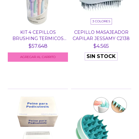
3 COLORES
KIT 4 CEPILLOS
CEPILLO MASAJEADOR
BRUSHING TERMICOS
CAPILAR JESSAMY C2138
PASTEL...
$57.648
$4.565
SIN STOCK
AGREGAR AL CARRITO