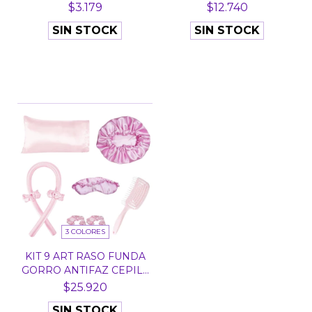
50...
MASAJEADORES C...
$3.179
$12.740
SIN STOCK
SIN STOCK
3 COLORES
KIT 9 ART RASO FUNDA
GORRO ANTIFAZ CEPIL...
$25.920
SIN STOCK