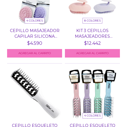
4 COLORES
8 COLORES
CEPILLO MASAJEADOR
KIT 3 CEPILLOS
CAPILAR SILICONA
MASAJEADORES
EURO...
CAPILARES CU...
$4.590
$12.442
AGREGAR AL CARRITO
AGREGAR AL CARRITO
4 COLORES
CEPILLO ESQUELETO
CEPILLO ESQUELETO