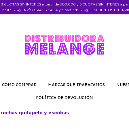
, 3 CUOTAS SIN INTERÉS a partir de $150.000 y 6 CUOTAS SIN INTERÉS a pa
: hasta 12 kg ENVÍO GRATIS CABA y a partir de 12 kg DESCUENTOS EN ENV
COMO COMPRAR
MARCAS QUE TRABAJAMOS
NUES
POLÍTICA DE DEVOLUCIÓN
rochas quitapelo y escobas