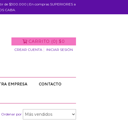
rtir de $300.000 | En compras SUPERIORES a
IOS CABA.
CARRITO
(
0
)
$0
CREAR CUENTA
INICIAR SESIÓN
TRA EMPRESA
CONTACTO
Ordenar por