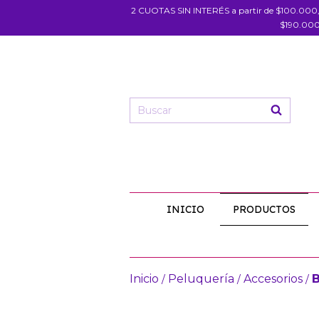
2 CUOTAS SIN INTERÉS a partir de $100.000
$190.000
INICIO
PRODUCTOS
Inicio
Peluquería
Accesorios
B
/
/
/