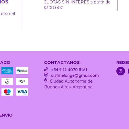
IOS
CUOTAS SIN INTERÉS a partir de
$300.000
ntro del
PAGO
CONTACTANOS
REDE
+54 9 11 4070 5161
distmelange@gmail.com
Ciudad Autonoma de
Buenos Aires, Argentina
ENVÍO