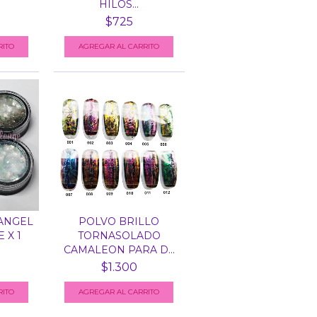
HILOS...
$725
ANGEL
POLVO BRILLO
 X 1
TORNASOLADO
CAMALEON PARA D...
$1.300
RITO
AGREGAR AL CARRITO