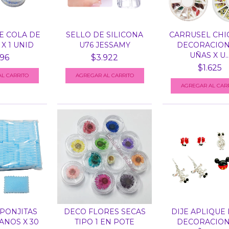
E COLA DE
SELLO DE SILICONA
CARRUSEL CHI
 X 1 UNID
U76 JESSAMY
DECORACION
UÑAS X U..
96
$3.922
$1.625
PONJITAS
DECO FLORES SECAS
DIJE APLIQUE
ANOS X 30
TIPO 1 EN POTE
DECORACION