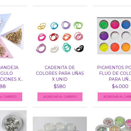
BANDEJA
CADENITA DE
PIGMENTOS P
NGULO
COLORES PARA UÑAS
FLUO DE COL
IONES X...
X UNID
PARA UÑ..
88
$580
$4.000