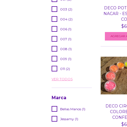
DECO POT
003 (2)
NACAR - E
COL
004 (2)
$6
006 (1)
007 (1)
008 (1)
009 (1)
011 (2)
VER TODOS
Marca
DECO CIR
Bellas Manos (1)
COLORE
CONFET
Jessamy (1)
$6