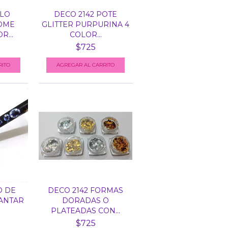
LLO
DECO 2142 POTE
OME
GLITTER PURPURINA 4
R...
COLOR...
$725
RITO
O DE
DECO 2142 FORMAS
VANTAR
DORADAS O
PLATEADAS CON...
$725