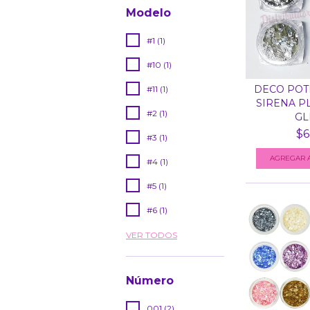
Modelo
#1 (1)
#10 (1)
DECO POT
#11 (1)
SIRENA P
#2 (1)
GLI
$6
#3 (1)
#4 (1)
#5 (1)
#6 (1)
VER TODOS
Número
001 (2)