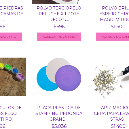
E PIEDRAS
POLVO TERCIOPELO
POLVO BRI
SCAMAS DE
PELUCHE X 1 POTE
ESPEJO CHR
...
DECO U...
MAGIC MIRRO
96
$696
$1.300
AGREGAR AL CAR
CULOS DE
PLACA PLASTICA DE
LAPIZ MAGIC
S FLUO
STAMPING REDONDA
CERA PARA LE
I PO...
GRAND...
STRAS...
96
$5.036
$1.400