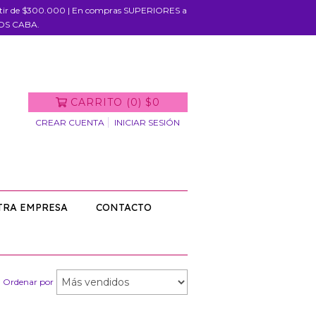
rtir de $300.000 | En compras SUPERIORES a
IOS CABA.
CARRITO
(
0
)
$0
CREAR CUENTA
INICIAR SESIÓN
TRA EMPRESA
CONTACTO
Ordenar por