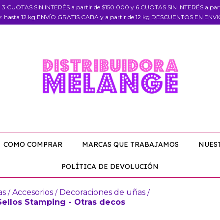
, 3 CUOTAS SIN INTERÉS a partir de $150.000 y 6 CUOTAS SIN INTERÉS a pa
: hasta 12 kg ENVÍO GRATIS CABA y a partir de 12 kg DESCUENTOS EN ENV
COMO COMPRAR
MARCAS QUE TRABAJAMOS
NUES
POLÍTICA DE DEVOLUCIÓN
as
Accesorios
Decoraciones de uñas
/
/
/
- Sellos Stamping - Otras decos