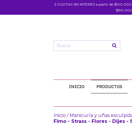
2 CUOTAS SIN INTERÉS a partir de $100.000
$190.000
INICIO
PRODUCTOS
Inicio
Manicuría y uñas esculpid
/
Fimo - Strass - Flores - Dijes 