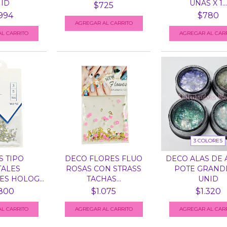
ID
UÑAS X 1...
$725
994
$780
3 COLORES
S TIPO
DECO FLORES FLUO
DECO ALAS DE 
TALES
ROSAS CON STRASS
POTE GRANDE
ES HOLOG...
TACHAS...
UNID
.800
$1.075
$1.320
AGREGAR AL CAR