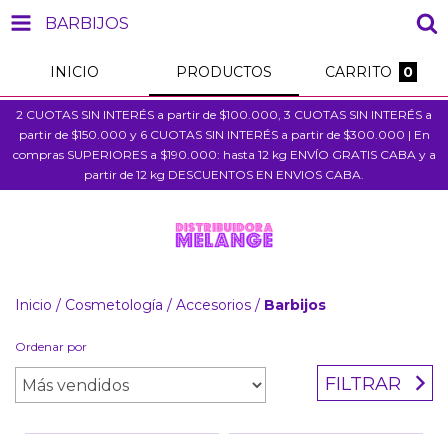
BARBIJOS
INICIO
PRODUCTOS
CARRITO
0
2 CUOTAS SIN INTERÉS a partir de $100.000, 3 CUOTAS SIN INTERÉS a
partir de $150.000 y 6 CUOTAS SIN INTERÉS a partir de $300.000 | En
compras SUPERIORES a $190.000: hasta 12 kg ENVÍO GRATIS CABA y a
partir de 12 kg DESCUENTOS EN ENVIOS CABA.
Inicio
/
Cosmetología
/
Accesorios
/
Barbijos
Ordenar por
FILTRAR