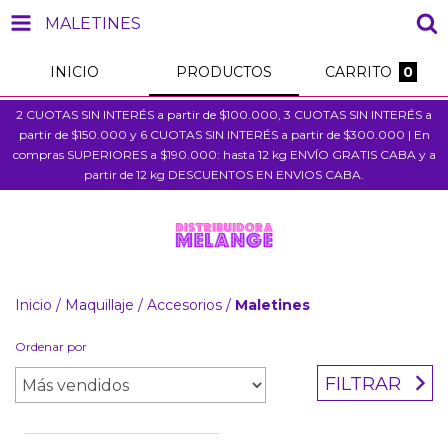
MALETINES
INICIO
PRODUCTOS
CARRITO
0
2 CUOTAS SIN INTERÉS a partir de $100.000, 3 CUOTAS SIN INTERÉS a
partir de $150.000 y 6 CUOTAS SIN INTERÉS a partir de $300.000 | En
compras SUPERIORES a $190.000: hasta 12 kg ENVÍO GRATIS CABA y a
partir de 12 kg DESCUENTOS EN ENVIOS CABA.
Inicio
/
Maquillaje
/
Accesorios
/
Maletines
Ordenar por
FILTRAR