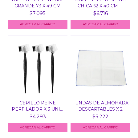
GRANDE 73 X 49 CM
CHICA 62 X 40 CM -...
$7.095
$6.716
CEPILLO PEINE
FUNDAS DE ALMOHADA
PERFILADOR X 3 UNID
DESCARTABLES X 2
JESSAM...
UNID...
$4.293
$5.222