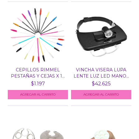
CEPILLOS RIMMEL
VINCHA VISERA LUPA
PESTAÑAS Y CEJAS X 10
LENTE LUZ LED MANOS
UN...
L...
$1.197
$42.625