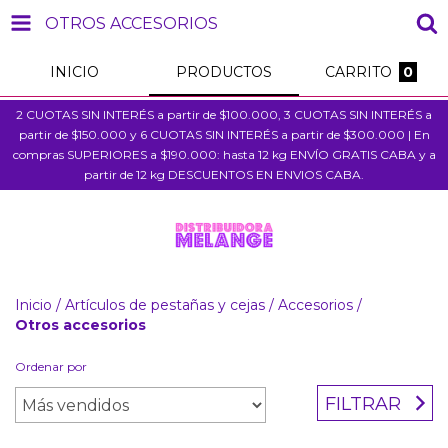
OTROS ACCESORIOS
INICIO
PRODUCTOS
CARRITO
0
2 CUOTAS SIN INTERÉS a partir de $100.000, 3 CUOTAS SIN INTERÉS a
partir de $150.000 y 6 CUOTAS SIN INTERÉS a partir de $300.000 | En
compras SUPERIORES a $190.000: hasta 12 kg ENVÍO GRATIS CABA y a
partir de 12 kg DESCUENTOS EN ENVIOS CABA.
Inicio
/
Artículos de pestañas y cejas
/
Accesorios
/
Otros accesorios
Ordenar por
FILTRAR