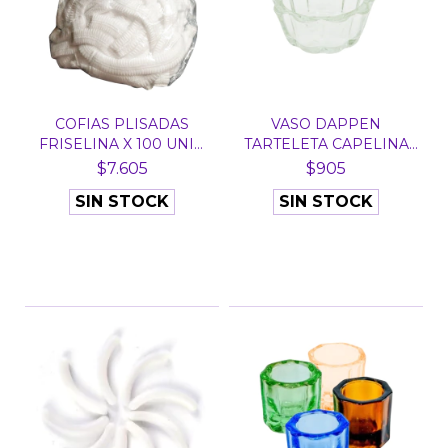
COFIAS PLISADAS
VASO DAPPEN
FRISELINA X 100 UNID
TARTELETA CAPELINA
GOR...
TRANSPARE...
$7.605
$905
SIN STOCK
SIN STOCK