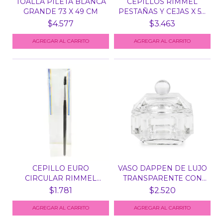
TOALLA PILETA BLANCA
CEPILLOS RIMMEL
GRANDE 73 X 49 CM
PESTAÑAS Y CEJAS X 50
UN...
$4.577
$3.463
CEPILLO EURO
VASO DAPPEN DE LUJO
CIRCULAR RIMMEL
TRANSPARENTE CON
PARA MAQUIL...
TAP...
$1.781
$2.520
AGREGAR AL CARRITO