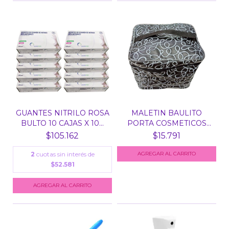
GUANTES NITRILO ROSA
MALETIN BAULITO
BULTO 10 CAJAS X 10...
PORTA COSMETICOS
HERRAMI...
$105.162
$15.791
2
cuotas sin interés de
AGREGAR AL CARRITO
$52.581
AGREGAR AL CARRITO