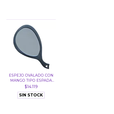
ESPEJO OVALADO CON
MANGO TIPO ESPADA
HS5...
$14.119
SIN STOCK