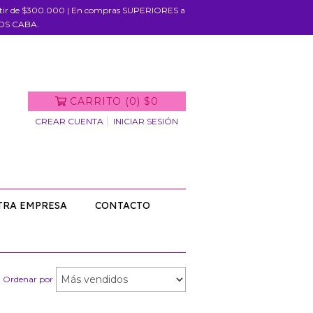
rtir de $300.000 | En compras SUPERIORES a
IOS CABA.
CARRITO
(
0
)
$0
CREAR CUENTA
INICIAR SESIÓN
TRA EMPRESA
CONTACTO
Ordenar por