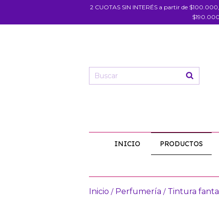
2 CUOTAS SIN INTERÉS a partir de $100.000
$190.000
INICIO
PRODUCTOS
Inicio
Perfumería
Tintura fanta
/
/