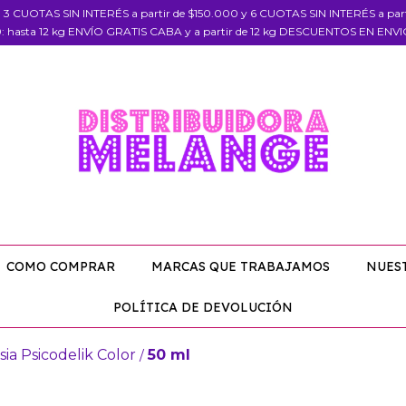
, 3 CUOTAS SIN INTERÉS a partir de $150.000 y 6 CUOTAS SIN INTERÉS a pa
: hasta 12 kg ENVÍO GRATIS CABA y a partir de 12 kg DESCUENTOS EN ENV
COMO COMPRAR
MARCAS QUE TRABAJAMOS
NUES
POLÍTICA DE DEVOLUCIÓN
sia Psicodelik Color
50 ml
/